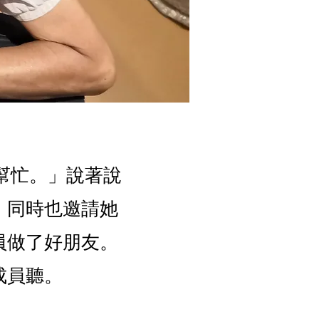
幫忙。」說著說
，同時也邀請她
員做了好朋友。
成員聽。