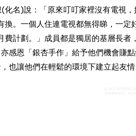
(化名)說：「原來叮叮家裡沒有電視
有換。一個人住連電視都無得睇，一定
月費計劃。」
成員都是獨居的基層長者
，亦感恩「銀杏手作」給予他們機會賺點
餘，也讓他們在輕鬆的環境下建立起友情
© 2023 樂天關懷行
火炭坳背灣街38號華衛中心1007室
慈善機構牌照 : 91/64