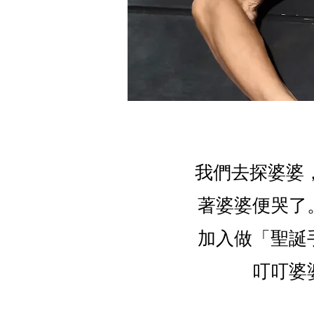
我們去探婆婆
著婆婆便哭了
加入做「聖誕
叮叮婆