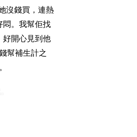
，她沒錢買，連熱
好悶。我幫佢找
，好開心見到他
錢幫補生計之
。
動
83