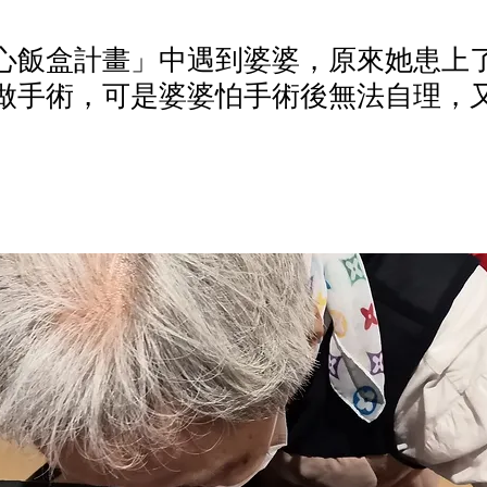
心飯盒計畫」中遇到婆婆，原來她患上
做手術，可是婆婆怕手術後無法自理，