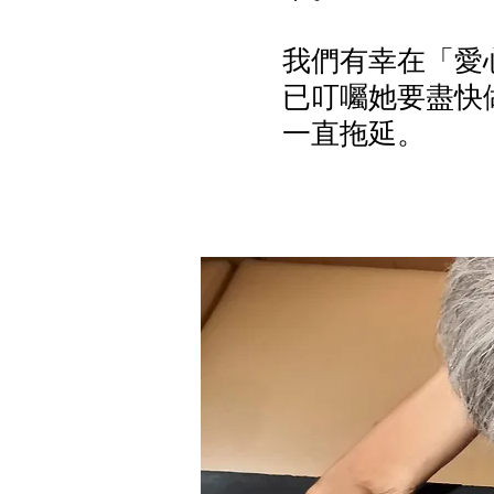
我們有幸在「愛
已叮囑她要盡快
一直拖延。