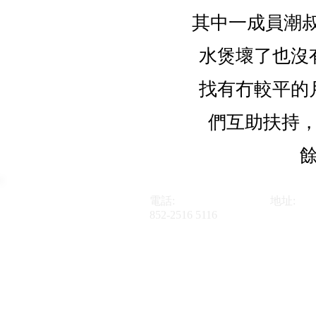
其中一成員潮叔
水煲壞了也沒
找有冇較平的
們互助扶持
電話:
地址:
852-2516 5116
香港新界