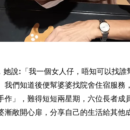
，她說:「我一個女人仔，唔知可以找誰
。
我們知道後便幫婆婆找院舍住宿服務
手作」，難得短短兩星期，六位長者成
婆漸敞開心扉，分享自己的生活給其他