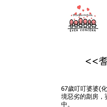
<<
67歲叮叮婆婆
境惡劣的劏房，
中。