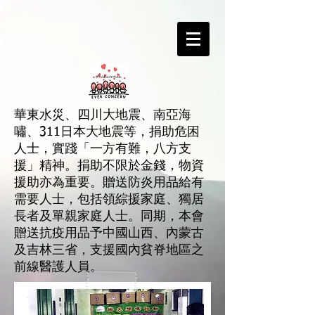
華東水災、四川大地震、南亞海
嘯、311日本大地震等，捐助危困
人士，實踐「一方有難，八方支
援」精神。捐助不限於金錢，物資
援助亦為重要。贈送防炎用品給有
需要人士，包括領綜援家庭、獨居
長者及單親家庭人士。同期，本會
贈送抗疫用品予中國山西、內蒙古
及吉林三省，支援國內貧脊地區之
前線醫護人員。