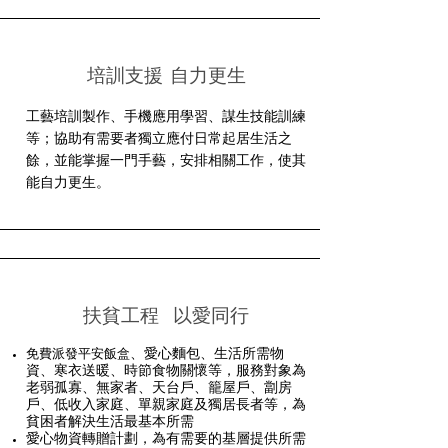
培訓支援 自力更生
工藝培訓製作、手機應用學習、謀生技能訓練
等；協助有需要者獨立應付日常起居生活之
餘，並能掌握一門手藝，安排相關工作，使其
能自力更生。
扶貧工程 以愛同行
、愛心麵包、生活所需物
免費
派發平安飯盒
資、寒衣送暖、時節食物關懷等，服務對象為
老弱孤寡、無家者、天台戶、籠屋戶、劏房
戶、低收入家庭、單親家庭及獨居長者等，為
貧困者解決生活最基本所需
愛心物資轉贈計劃
，為有需要的基層提供所需