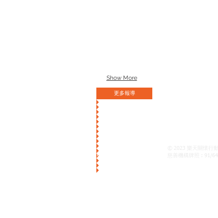
Show More
更多報導
© 2023 樂天關懷行
火炭坳背灣街38號華衛中心1007室
慈善機構牌照 : 91/64