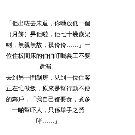
「佢出咗去未返，你哋放低一個
（月餅）畀佢啦，佢七十幾歲架
喇，無親無故，孤伶伶……」一
位住板間床的伯伯叮囑義工不要
遺漏。
去到另一間劏房，見到一位住客
正在忙做飯，原來是幫行動不便
的鄰戶，「我自己都要食，煮多
一啲幫吓人，只係舉手之勞
啫……」