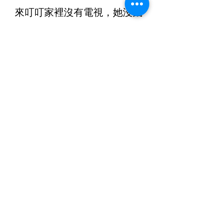
來叮叮家裡沒有電視，她沒錢
買，連熱水煲壞了也沒有換。一
個人住連電視都無得睇，一定好
悶。我幫佢找找有冇較平的月費
計劃。」
成員都是獨居的基層長
者，好開心見到他們互助扶持，
亦感恩「銀杏手作」給予他們機
會賺點錢幫補生計之餘，也讓他
們在輕鬆的環境下建立起友情。
電話:
地址:
852-2516 5116
香港新界火炭坳
背灣街38號華衛
© 2023 樂天關懷