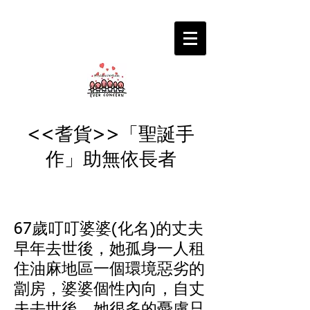
<<耆貨>>「聖誕手
作」助無依長者
67歲叮叮婆婆(化名)的丈夫
早年去世後，她孤身一人租
住油麻地區一個環境惡劣的
劏房，婆婆個性內向，自丈
夫去世後，她很多的憂慮只