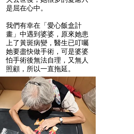
是屈在心中。
我們有幸在「愛心飯盒計
畫」中遇到婆婆，原來她患
上了黃斑病變，醫生已叮囑
她要盡快做手術，可是婆婆
怕手術後無法自理，又無人
照顧，所以一直拖延。