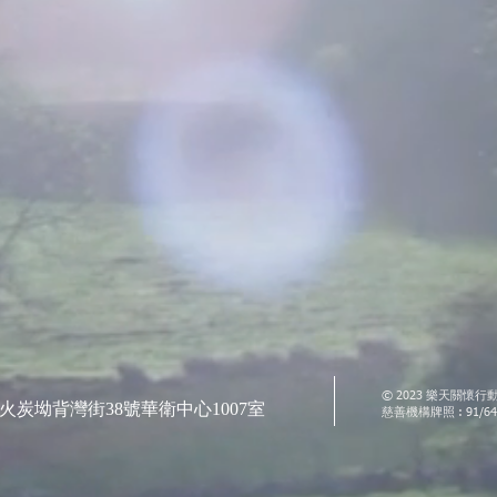
© 2023 樂天關懷行
火炭坳背灣街38號華衛中心1007室
慈善機構牌照 : 91/64